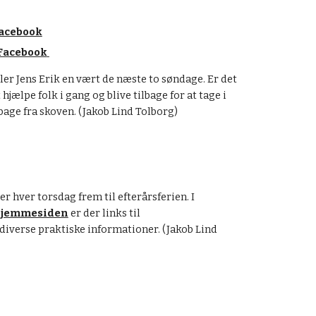
acebook
Facebook
er Jens Erik en vært de næste to søndage. Er det 
hjælpe folk i gang og blive tilbage for at tage i 
age fra skoven. (Jakob Lind Tolborg)
hver torsdag frem til efterårsferien. I 
 hjemmesiden
 er der links til 
verse praktiske informationer. (Jakob Lind 