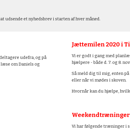
r at udsende et nyhedsbrev i starten af hver måned.
Jættemilen 2020 i T
V
i er godt i gang med planlæ
eltagere udefra, og på 
hjælpere - både d. 7. og 8. no
 læse om Daniels og 
Så meld dig til mig, enten på
eller når vi mødes i skoven.
Hvornår kan du hjælpe, hvilk
Weekendtræninger
Vi har følgende træninger i 