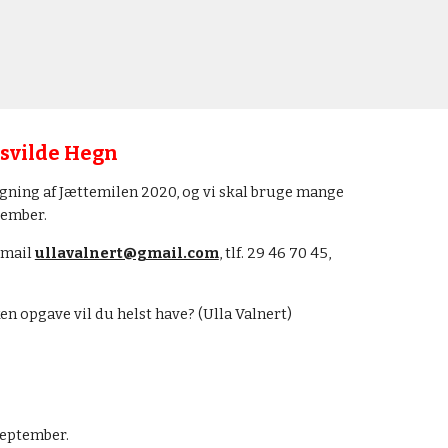
isvilde Hegn
gning af Jættemilen 2020, og vi skal bruge mange 
vember.
 mail 
ullavalnert@gmail.com
, tlf. 29 46 70 45, 
en opgave vil du helst h
ave?
 (
Ulla Valnert
)
september.