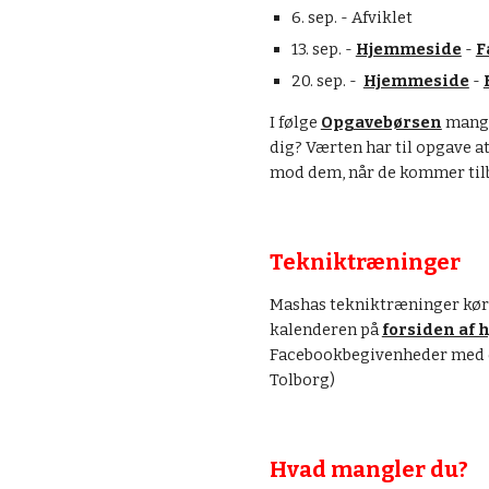
6. sep. - Afviklet
13. sep. - 
Hjemmeside
 - 
F
20. sep. -  
Hjemmeside
 - 
I følge 
Opgavebørsen
 mangl
dig? Værten har til opgave at 
mod dem, når de kommer tilb
Tekniktræninger
Mashas tekniktræninger kører 
kalenderen på 
forsiden af
Facebookbegivenheder med di
Tolborg)
Hvad mangler du?