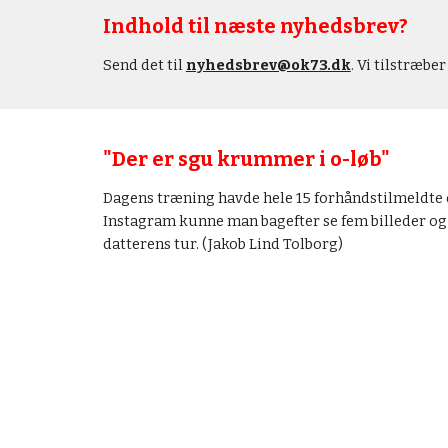
Indhold til næste nyhedsbrev?
Send det til 
nyhedsbrev@ok73.dk
. Vi tilstræbe
"Der er sgu krummer i o-løb"
Dagens træning havde hele 15 forhåndstilmeldte d
Instagram kunne man bagefter se fem billeder og
datterens tur. (Jakob Lind Tolborg)