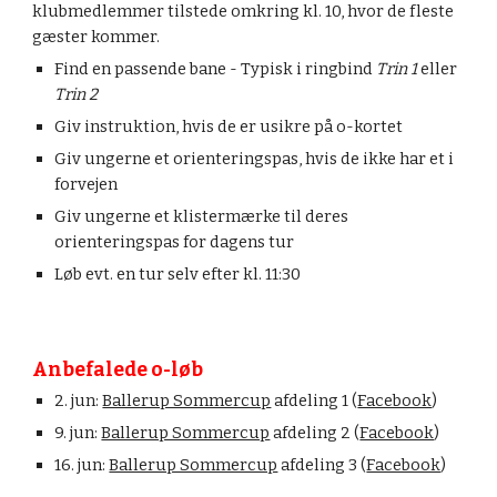
klubmedlemmer tilstede omkring kl. 10, hvor de fleste 
gæster kommer.
Find en passende bane - Typisk i ringbind 
Trin 1
 eller 
Trin 2
Giv instruktion, hvis de er usikre på o-kortet
Giv ungerne et orienteringspas, hvis de ikke har et i 
forvejen
Giv ungerne et klistermærke til deres 
orienteringspas for dagens tur
Løb evt. en tur selv efter kl. 11:30
Anbefalede o
-løb
2. jun: 
Ballerup Sommercup
afdeling 1 (
Facebook
)
9. jun: 
Ballerup Sommercup
afdeling 
2
 (
Facebook
)
16. jun: 
Ballerup Sommercup
afdeling
 3
 (
Facebook
)