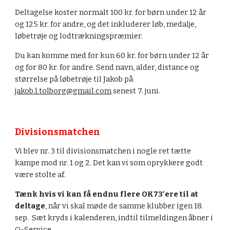
Deltagelse koster normalt 100 kr. for børn under 12 år 
og 125 kr. for andre, og det inkluderer løb, medalje, 
løbetrøje og lodtrækningspræmier.
Du kan komme med for kun 60 kr. for børn under 12 år 
og for 80 kr. for andre. Send navn, alder, distance og 
størrelse på løbetrøje til Jakob på 
jakob.l.tolborg@gmail.com
 senest 7. juni.
Divisionsmatchen
Vi blev nr. 3 til divisionsmatchen i nogle ret tætte 
kampe mod nr. 1 og 2. Det kan vi som oprykkere godt 
være stolte af.
Tænk hvis vi kan få endnu flere OK73'ere til at 
deltage
, når vi 
skal møde de samme klubber igen 18. 
sep.  Sæt kryds i kalenderen
, indtil tilmeldingen åbner i 
O-Service.