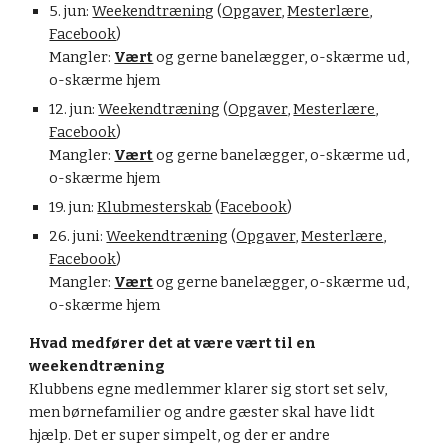
5. jun: 
Weekendtræning
 (
Opgaver
, 
Mesterlære
, 
Facebook
)
Mangler: 
Vært
 og gerne banelægger, o-skærme ud, 
o-skærme hjem
12. jun: 
Weekendtræning
 (
Opgaver
, 
Mesterlære
, 
Facebook
)
Mangler: 
Vært
 og gerne banelægger, o-skærme ud, 
o-skærme hjem
19. jun: 
Klubmesterskab
 (
Facebook
)
26. juni: 
Weekendtræning
 (
Opgaver
, 
Mesterlære
, 
Facebook
)
Mangler: 
Vært
 og gerne banelægger, o-skærme ud, 
o-skærme hjem
Hvad medfører det at være vært til en 
weekendtræning
Klubbens egne medlemmer klarer sig stort set selv, 
men børnefamilier og andre gæster skal have lidt 
hjælp. Det er super simpelt, og der er andre 