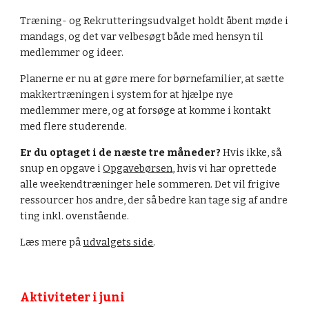
Træning- og Rekrutteringsudvalget holdt åbent møde i 
mandags, og det var velbesøgt både med hensyn til 
medlemmer og ideer.
Planerne er nu at gøre mere for børnefamilier, at sætte 
makkertræningen i system for at hjælpe nye 
medlemmer mere, og at forsøge at komme i kontakt 
med flere studerende.
Er du optaget i de næste tre måneder?
 Hvis ikke, så 
snup en opgave i 
Opgavebørsen
, hvis vi har oprettede 
alle weekendtræninger hele sommeren. Det vil frigive 
ressourcer hos andre, der så bedre kan tage sig af andre 
ting inkl. ovenstående.
Læs mere på 
udvalgets side
.
Aktiviteter 
i 
juni