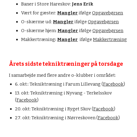
Baner i 
Store Hareskov
:
 Jens Erik
Vært for gæster: 
Mangler
 ifølge 
Opgavebørsen
O-skærme ud: 
Mangler
 ifølge 
Opgavebørsen
O-skærme hjem: 
Mangler
 ifølge 
Opgavebørsen
Makkertræning
: 
Mangler
  ifølge 
Makkertræning
Årets sidste t
ekniktræninger på torsdage
I samarbejde med flere andre o-klubber i området:
6
. 
okt
:: Tekniktræning i 
Farum Lillevang
 (
Facebook
)
1
3
. 
okt
: Tekniktræning i 
Nyvang - Terkelsskov
(
Facebook
) 
2
0
. 
okt
: Tekniktræning i 
Ryget Skov
 (
Facebook
)
2
7
. 
okt
: Tekniktræning i 
Nørreskoven 
(
Facebook
)