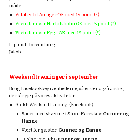
måde.
Vi taber til Amager OK med 15 point (?)
Vi vinder over Herlufsholm OK med 5 point (?)
Vi vinder over Køge OK med 19 point (?)
I spændt forventning
Jakob
Weekendtræninger i september
Brug Facebookbegivenhederne, så er der også andre, 
der får øje på vores aktiviteter.
9
.
okt
: 
Weekendtræning
  (
Facebook
)
Baner med skærme i Store Hareskov:
Gunner og 
Hanne
Vært for gæster: 
Gunner og Hanne
O-skærme ud: 
Gunner og Hanne