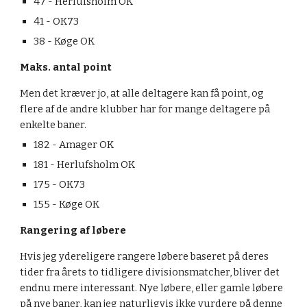
47 - Herlufsholm OK
41 - OK73
38 - Køge OK
Maks. antal point
Men det kræver jo, at alle deltagere kan få point, og 
flere af de andre klubber har for mange deltagere på 
enkelte baner.
182 - Amager OK
181
 - Herlufsholm OK
175
 - OK73
155
 - Køge OK
Rangering af løbere
Hvis jeg ydereligere rangere løbere baseret på deres 
tider fra årets to tidligere divisionsmatcher, bliver det 
endnu mere interessant. Nye løbere, eller gamle løbere 
på nye baner, kan jeg naturligvis ikke vurdere på denne 