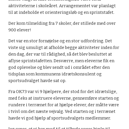
aktiviteterne i skoleåret. Arrangementet var planlagt 
til at indeholde et orienteringsløb og en sprintstafet.
Der kom tilmelding fra 7 skoler, der stillede med over 
900 elever! 
Det var en stor fornøjelse og en stor udfordring. Det 
viste sig umuligt at afholde begge aktiviteter inden for 
den dag, der var til rådighed, så det blev besluttet at 
aflyse sprintstafetten. Desværre, men eleverne fik en 
god oplevelse og blev sendt ud i området efter den 
tidsplan som kommunens idrætskonsulent og 
sportsudvalget havde sat op.
Fra OK73 var vi 9 hjælpere, der stod for det idrætslige, 
med f.eks at instruere eleverne, gennemføre starten og 
rundere i terrænet for at hjælpe elever, der måtte være 
i tvivl om det næste vejvalg. Ved starten og i terrænet 
havde vi god hjælp af sportsudvalgets medlemmer.