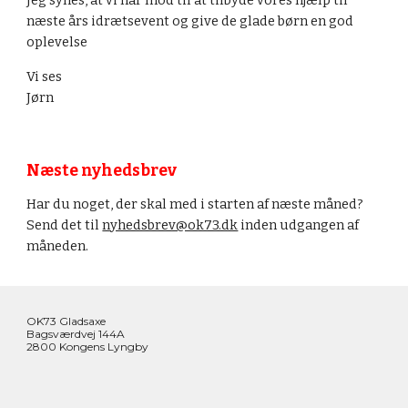
Jeg synes, at vi har mod til at tilbyde vores hjælp til 
næste års idrætsevent og give de glade børn en god 
oplevelse
Vi ses
Jørn
Næste nyhedsbrev
Har du noget, der skal med i starten af næste måned? 
Send det til 
nyhedsbrev@ok73.dk
inden udgangen af 
måneden.
OK73 Gladsaxe
Bagsværdvej 144A
2800 Kongens Lyngby