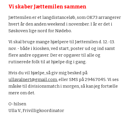
Vi skaber Jættemilen sammen
Jættemilen er et langdistanceløb, som OK73 arrangerer 
hvert år den anden weekend i november. I år er det i 
Søskoven lige nord for Nødebo.
Vi skal bruge mange hjælpere til Jættemilen d. 12.-13. 
nov. - både i kiosken, ved start, poster ud og ind samt 
flere andre opgaver. Der er opgaver til alle og 
rutinerede folk til at hjælpe dig i gang.
Hvis du vil hjælpe, så giv mig besked på 
ullavalnert@gmail.com
, eller SMS på 29467045. Vi ses 
måske til divisionsmatch i morgen, så kan jeg fortælle 
mere om det.
O-hilsen
Ulla V., Frivilligkoordinator