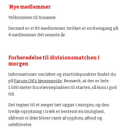
Nye medlemmer
Velkommen til
 Susanne
Dermed er vi 8
3
 medlemmer, hvilket er en fremgang på 
4 medlemmer det seneste år.
Forberedelse til divisionsmatchen i 
morgen
Informationer om løbet
 og starttidspunkter
 finder du 
på 
Farum OK's hjemmeside
. Bemærk, at der er hele 
1.500 m
eter fra stævnepladsen til starten, så kom i god 
tid.
Det tegner til et meget tæt opgør i morgen, og den 
tredje oprykning i træk er bestemt en mulighed, 
såfremt vi ikke bliver ramt af 
sygdom, afbud og 
udeblivelse.