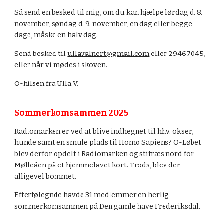
Så send en besked til mig, om du kan hjælpe lørdag d. 8.
november, søndag d. 9. november, en dag eller begge
dage, måske en halv dag.
Send besked til
ullavalnert@gmail.com
eller 29467045,
eller når vi mødes i skoven.
O-hilsen fra Ulla V.
Sommerkomsammen 2025
Radiomarken er ved at blive indhegnet til hhv. okser,
hunde samt en smule plads til Homo Sapiens? O-Løbet
blev derfor opdelt i Radiomarken og stifræs nord for
Mølleåen på et hjemmelavet kort. Trods, blev der
alligevel bommet.
Efterfølegnde havde 31 medlemmer en herlig
sommerkomsammen på Den gamle have Frederiksdal.