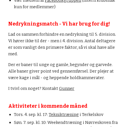
Vær medlem af
Facebookgruppen
(Intern klubsnak
kun for medlemmer)
Nedrykningsmatch - Vi har brug for dig!
Lad os sammen forhindre en nedrykning til 5. division.
Vi hører ikke til der - men i 4. division. Antal deltagere
er som vanligt den primære faktor, så vi skal have alle
med.
Der er baner til unge og gamle, begynder og garvede.
Alle baner giver point ved gennemførsel. Der plejer at
være kage i mål - og heppende holdkammerater.
I tvivl om noget? Kontakt
Gunner
Aktiviteter i kommende måned
Tors. 4. sep. kl. 17:
Tekniktræning
i Terkelskov
Søn. 7. sep. kl. 10: Weekendtræning i Nørreskoven fra