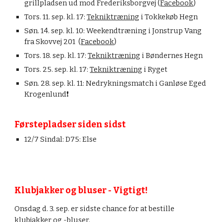
grillpladsen ud mod Frederiksborgvej (
Facebook
)
Tors. 11. sep. kl. 17:
Tekniktræning
i Tokkekøb Hegn
Søn. 14. sep. kl. 10: Weekendtræning i Jonstrup Vang
fra Skovvej 201 (
Facebook
)
Tors. 18. sep. kl. 17:
Tekniktræning
i Bøndernes Hegn
Tors. 25. sep. kl. 17:
Tekniktræning
i Ryget
Søn. 28. sep. kl. 11: Nedrykningsmatch i Ganløse Eged
Krogenlund❗
Førstepladser siden sidst
12/7 Sindal: D75: Else
Klubjakker og bluser - Vigtigt!
Onsdag d. 3. sep. er sidste chance for at bestille
klubjakker og -bluser.