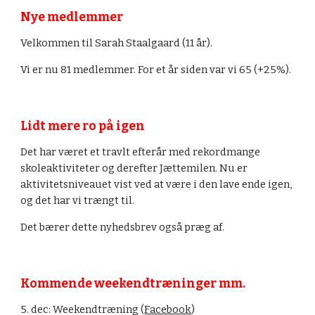
Nye medlemmer
Velkommen til 
Sarah Staalgaard
 (11 år).
Vi er nu 8
1
 medlemmer. For et år siden var vi 65 (+2
5
%).
Lidt mere ro på igen
Det har været et travlt efterår med rekordmange 
skoleaktiviteter og derefter Jættemilen. Nu er 
aktivitetsniveauet vist ved at være i den lave ende igen, 
og det har vi trængt til. 
Det bærer dette nyhedsbrev også præg af.
Kommende weekendtræninger mm.
5
. dec: Weekendtræning (
Facebook
)