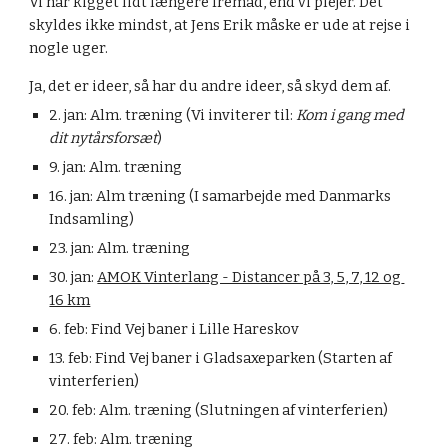
Vi har kigget lidt længere fremad, end vi plejer. Det 
skyldes ikke mindst, at Jens Erik måske er ude at rejse i 
nogle uger.
Ja, det er ideer, så har du andre ideer, så skyd dem af.
2. jan: Alm. træning (Vi inviterer til: 
Kom i gang med 
dit nytårsforsæt
)
9. jan: Alm. træning
16. jan: Alm træning (I samarbejde med Danmarks 
Indsamling)
23. jan: Alm. træning
30. jan: 
AMOK Vinterlang - Distancer på 3, 5, 7, 12 og 
16 km
6. feb: Find Vej baner i Lille Hareskov
13. feb: Find Vej baner i Gladsaxeparken (Starten af 
vinterferien)
20. feb: Alm. træning (Slutningen af 
vinterferien)
2
7
. 
feb
: Alm. træning